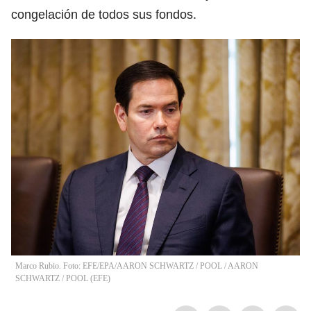
congelación de todos sus fondos.
Marco Rubio. Foto: EFE/EPA/AARON SCHWARTZ / POOL
/
AARON
SCHWARTZ / POOL
(
EFE
)