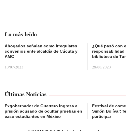
Lo más leído
Abogados señalan como irregulares
¿Qué pasó con el 
convenios ente alcaldía de Cúcuta y
responsabilidad fis
AMC
biblioteca de Tunja
13/07/2023
29/08/2023
Últimas Noticias
Exgobernador de Guerrero ingresa a
Festival de cometa
prisión acusado de ocultar pruebas en
Simón Bolívar: fec
caso estudiantes en México
participar