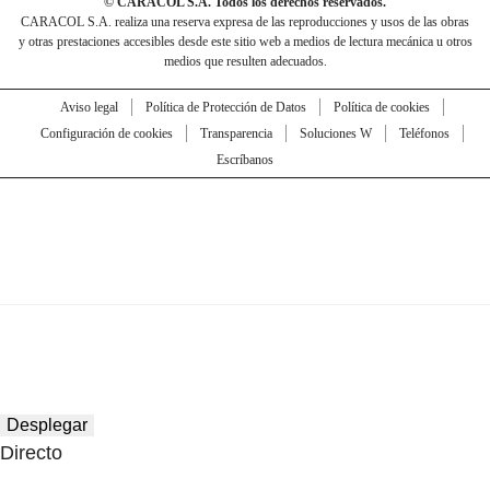
© CARACOL S.A. Todos los derechos reservados.
CARACOL S.A. realiza una reserva expresa de las reproducciones y usos de las obras
y otras prestaciones accesibles desde este sitio web a medios de lectura mecánica u otros
medios que resulten adecuados.
Aviso legal
Política de Protección de Datos
Política de cookies
Configuración de cookies
Transparencia
Soluciones W
Teléfonos
Escríbanos
Desplegar
Directo