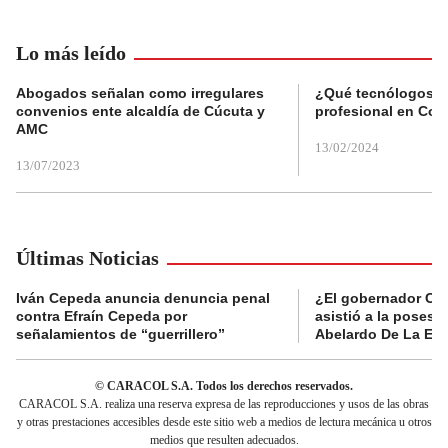
Lo más leído
Abogados señalan como irregulares
¿Qué tecnólogos re
convenios ente alcaldía de Cúcuta y
profesional en Col
AMC
13/02/2024
13/07/2023
Últimas Noticias
Iván Cepeda anuncia denuncia penal
¿El gobernador Ca
contra Efraín Cepeda por
asistió a la posesi
señalamientos de “guerrillero”
Abelardo De La Esp
© CARACOL S.A. Todos los derechos reservados.
CARACOL S.A. realiza una reserva expresa de las reproducciones y usos de las obras
y otras prestaciones accesibles desde este sitio web a medios de lectura mecánica u otros
medios que resulten adecuados.