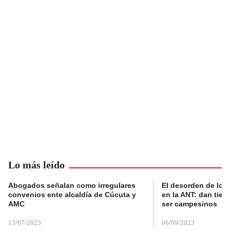
Lo más leído
Abogados señalan como irregulares
El desorden de los
convenios ente alcaldía de Cúcuta y
en la ANT: dan tier
AMC
ser campesinos
13/07/2023
06/09/2023