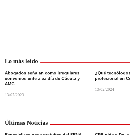
Lo más leído
Abogados señalan como irregulares
¿Qué tecnólogos re
convenios ente alcaldía de Cúcuta y
profesional en Col
AMC
13/02/2024
13/07/2023
Últimas Noticias
Especializaciones gratuitas del SENA
CPB pide a De la Es