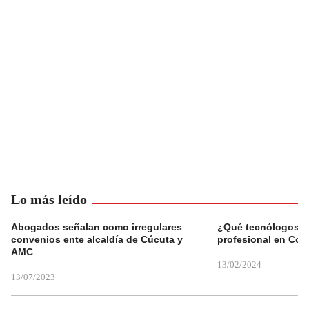
Lo más leído
Abogados señalan como irregulares
¿Qué tecnólogos re
convenios ente alcaldía de Cúcuta y
profesional en Col
AMC
13/02/2024
13/07/2023