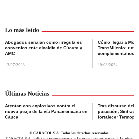
Lo más leído
Abogados señalan como irregulares
Cómo llegar a Mons
convenios ente alcaldía de Cúcuta y
TransMilenio: rutas
AMC
complementarios
13/07/2023
19/03/2024
Últimas Noticias
Atentan con explosivos contra el
Tras discurso del p
nuevo peaje de la vía Panamericana en
posesión, Sintraele
Cauca
fortalecer Termopa
© CARACOL S.A. Todos los derechos reservados.
CARACOL S.A. realiza una reserva expresa de las reproducciones y usos de las obras