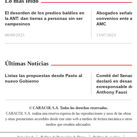
Lo más leído
El desorden de los predios baldíos en
Abogados señalan 
la ANT: dan tierras a personas sin ser
convenios ente alc
campesinos
AMC
06/09/2023
13/07/2023
Últimas Noticias
Listas las propuestas desde Pasto al
Comité del Senado 
nuevo Gobierno
declaró en desacat
exresponsable de l
Anthony Fauci
© CARACOL S.A. Todos los derechos reservados.
CARACOL S.A. realiza una reserva expresa de las reproducciones y usos de las obras
y otras prestaciones accesibles desde este sitio web a medios de lectura mecánica u otros
medios que resulten adecuados.