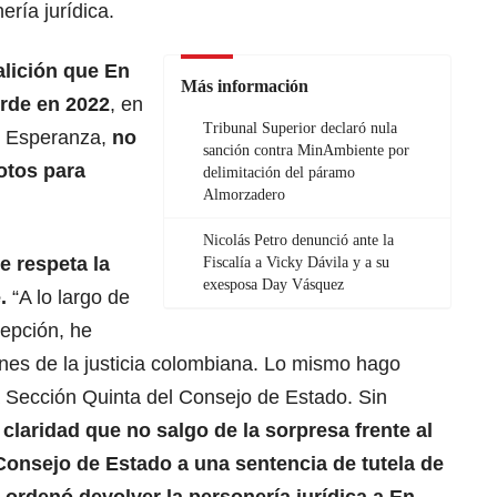
ría jurídica.
alición que En
Más información
erde en 2022
, en
Tribunal Superior declaró nula
o Esperanza,
no
sanción contra MinAmbiente por
otos para
delimitación del páramo
Almorzadero
Nicolás Petro denunció ante la
e respeta la
Fiscalía a Vicky Dávila y a su
exesposa Day Vásquez
.
“A lo largo de
cepción, he
ones de la justicia colombiana. Lo mismo hago
la Sección Quinta del Consejo de Estado. Sin
claridad que no salgo de la sorpresa frente al
Consejo de Estado a una sentencia de tutela de