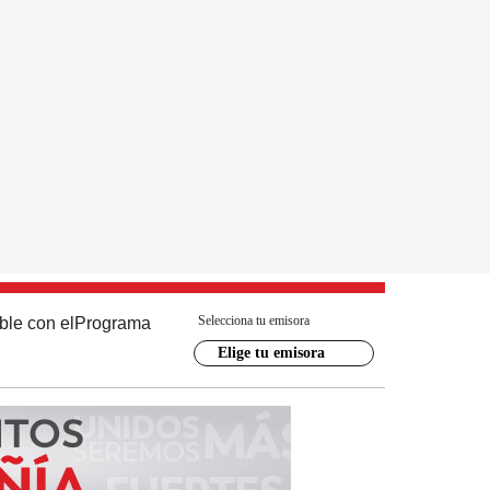
Selecciona tu emisora
ble con el
Programa
Elige tu emisora