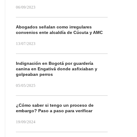
06/09/2023
Abogados señalan como irregulares
convenios ente alcaldía de Cúcuta y AMC
13/07/2023
Indignación en Bogotá por guardería
canina en Engativá donde asfixiaban y
golpeaban perros
05/05/2025
¿Cómo saber si tengo un proceso de
embargo? Paso a paso para verificar
19/09/2024