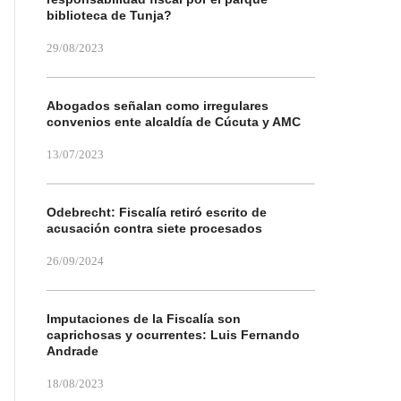
biblioteca de Tunja?
29/08/2023
Abogados señalan como irregulares
convenios ente alcaldía de Cúcuta y AMC
13/07/2023
Odebrecht: Fiscalía retiró escrito de
acusación contra siete procesados
26/09/2024
Imputaciones de la Fiscalía son
caprichosas y ocurrentes: Luis Fernando
Andrade
18/08/2023