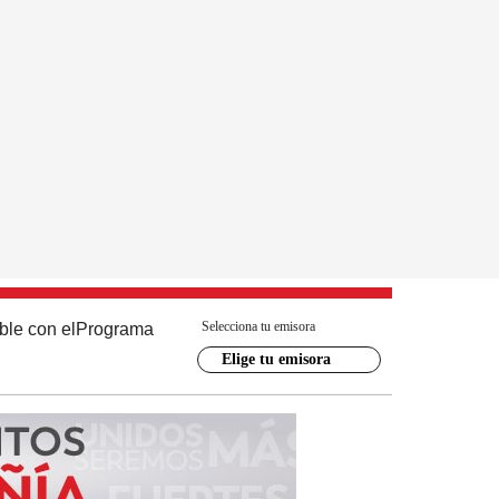
Selecciona tu emisora
ble con el
Programa
Elige tu emisora