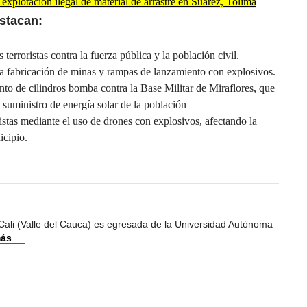
 explotación ilegal de material de arrastre en Suárez, Tolima
stacan:
 terroristas contra la fuerza pública y la población civil.
la fabricación de minas y rampas de lanzamiento con explosivos.
nto de cilindros bomba contra la Base Militar de Miraflores, que
 suministro de energía solar de la población
istas mediante el uso de drones con explosivos, afectando la
icipio.
Cali (Valle del Cauca) es egresada de la Universidad Autónoma
más