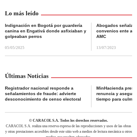
Lo más leído
Indignación en Bogotá por guardería
Abogados señalan 
canina en Engativá donde asfixiaban y
convenios ente alc
golpeaban perros
AMC
05/05/2025
13/07/2023
Últimas Noticias
Registrador nacional responde a
MinHacienda presen
señalamientos de fraude: advierte
renuncia y aseguró
desconocimiento de censo electoral
tiempo para culmina
© CARACOL S.A. Todos los derechos reservados.
CARACOL S.A. realiza una reserva expresa de las reproducciones y usos de las obras
y otras prestaciones accesibles desde este sitio web a medios de lectura mecánica u otros