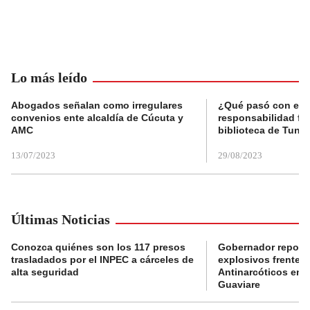
Lo más leído
Abogados señalan como irregulares
¿Qué pasó con el 
convenios ente alcaldía de Cúcuta y
responsabilidad fis
AMC
biblioteca de Tunja
13/07/2023
29/08/2023
Últimas Noticias
Conozca quiénes son los 117 presos
Gobernador reporta
trasladados por el INPEC a cárceles de
explosivos frente 
alta seguridad
Antinarcóticos en 
Guaviare