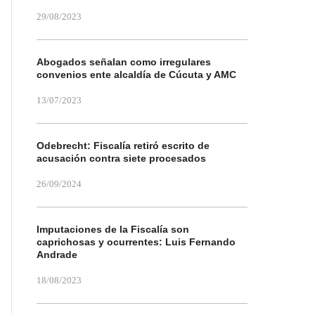
29/08/2023
Abogados señalan como irregulares
convenios ente alcaldía de Cúcuta y AMC
13/07/2023
Odebrecht: Fiscalía retiró escrito de
acusación contra siete procesados
26/09/2024
Imputaciones de la Fiscalía son
caprichosas y ocurrentes: Luis Fernando
Andrade
18/08/2023