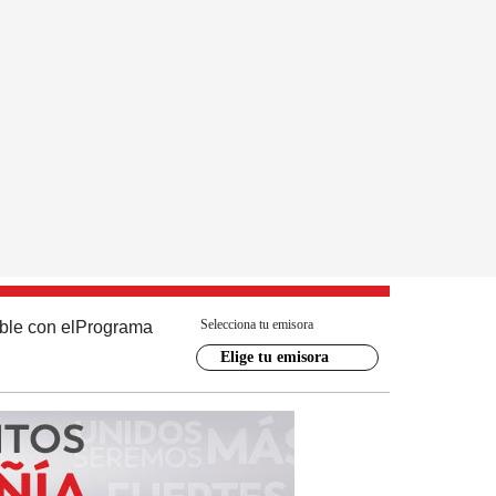
Selecciona tu emisora
ble con el
Programa
Elige tu emisora