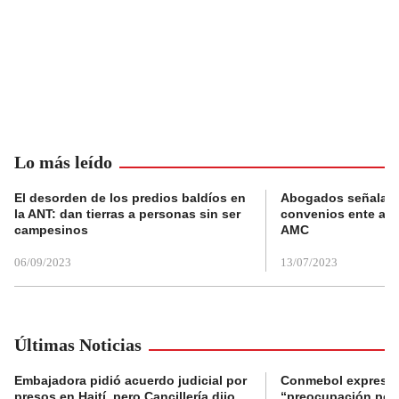
Lo más leído
El desorden de los predios baldíos en
Abogados señalan 
la ANT: dan tierras a personas sin ser
convenios ente alc
campesinos
AMC
06/09/2023
13/07/2023
Últimas Noticias
Embajadora pidió acuerdo judicial por
Conmebol expresó
presos en Haití, pero Cancillería dijo
“preocupación por 