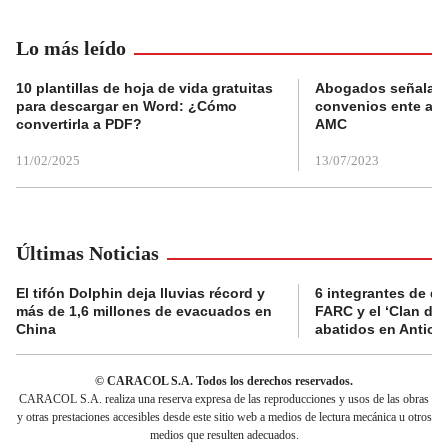
Lo más leído
10 plantillas de hoja de vida gratuitas
Abogados señalan 
para descargar en Word: ¿Cómo
convenios ente alc
convertirla a PDF?
AMC
11/02/2025
13/07/2023
Últimas Noticias
El tifón Dolphin deja lluvias récord y
6 integrantes de di
más de 1,6 millones de evacuados en
FARC y el ‘Clan del
China
abatidos en Antioq
© CARACOL S.A. Todos los derechos reservados.
CARACOL S.A. realiza una reserva expresa de las reproducciones y usos de las obras
y otras prestaciones accesibles desde este sitio web a medios de lectura mecánica u otros
medios que resulten adecuados.