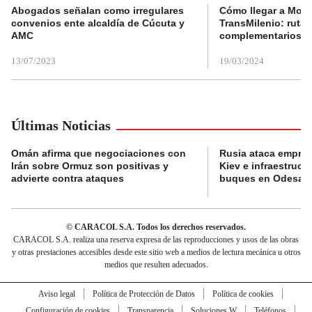
Abogados señalan como irregulares
Cómo llegar a Mons
convenios ente alcaldía de Cúcuta y
TransMilenio: rutas
AMC
complementarios
13/07/2023
19/03/2024
Últimas Noticias
Omán afirma que negociaciones con
Rusia ataca empres
Irán sobre Ormuz son positivas y
Kiev e infraestructu
advierte contra ataques
buques en Odesa
© CARACOL S.A. Todos los derechos reservados.
CARACOL S.A. realiza una reserva expresa de las reproducciones y usos de las obras
y otras prestaciones accesibles desde este sitio web a medios de lectura mecánica u otros
medios que resulten adecuados.
Aviso legal
Política de Protección de Datos
Política de cookies
Configuración de cookies
Transparencia
Soluciones W
Teléfonos