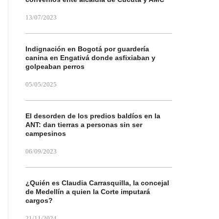
13/07/2023
Indignación en Bogotá por guardería
canina en Engativá donde asfixiaban y
golpeaban perros
05/05/2025
El desorden de los predios baldíos en la
ANT: dan tierras a personas sin ser
campesinos
06/09/2023
¿Quién es Claudia Carrasquilla, la concejal
de Medellín a quien la Corte imputará
cargos?
21/11/2024