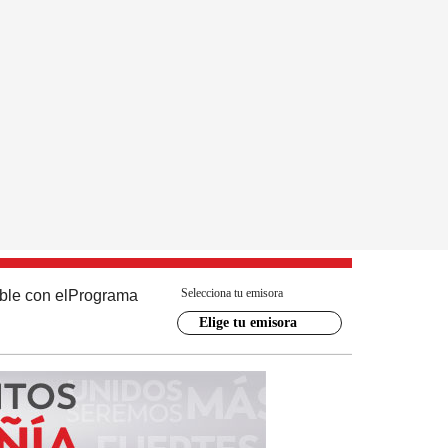
Selecciona tu emisora
ble con el
Programa
Elige tu emisora