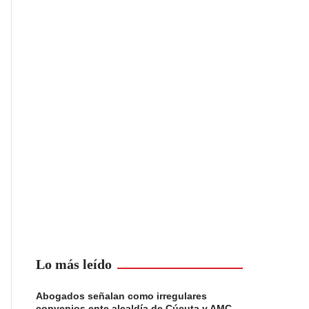
Lo más leído
Abogados señalan como irregulares
convenios ente alcaldía de Cúcuta y AMC