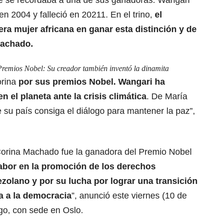
e se recordaba a una de sus ganadoras: Wangari
en 2004 y falleció en 20211. En el trino,
el
era mujer africana en ganar esta distinción y de
Machado.
s Premios Nobel: Su creador también inventó la dinamita
orina
por sus premios Nobel. Wangari ha
n el planeta ante la crisis climática
. De María
su país consiga el diálogo para mantener la paz”,
 Corina Machado
fue la ganadora del Premio Nobel
labor en la promoción de los derechos
zolano y por su lucha por lograr una transición
ra a la democracia
”, anunció este viernes (10 de
go, con sede en Oslo.