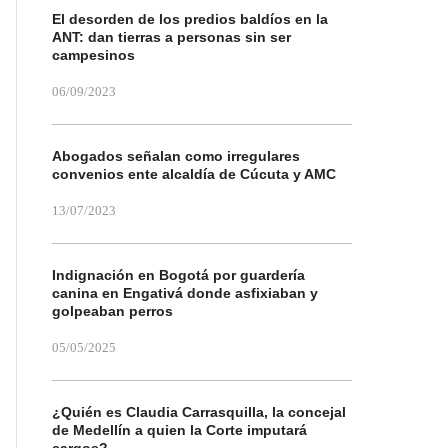
El desorden de los predios baldíos en la
ANT: dan tierras a personas sin ser
campesinos
06/09/2023
Abogados señalan como irregulares
convenios ente alcaldía de Cúcuta y AMC
13/07/2023
Indignación en Bogotá por guardería
canina en Engativá donde asfixiaban y
golpeaban perros
05/05/2025
¿Quién es Claudia Carrasquilla, la concejal
de Medellín a quien la Corte imputará