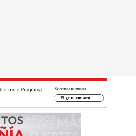
Selecciona tu emisora
ble con el
Programa
Elige tu emisora