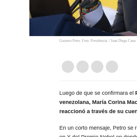
Gustavo Petro. Foto: Presidencia.
/
Juan Diego Cano
Luego de que se confirmara e
l
venezolana
, María Corina Ma
reaccionó a través de su cuen
En un corto mensaje, Petro se re