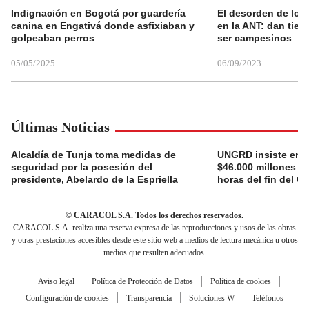
Indignación en Bogotá por guardería
El desorden de los
canina en Engativá donde asfixiaban y
en la ANT: dan tier
golpeaban perros
ser campesinos
05/05/2025
06/09/2023
Últimas Noticias
Alcaldía de Tunja toma medidas de
UNGRD insiste en li
seguridad por la posesión del
$46.000 millones e
presidente, Abelardo de la Espriella
horas del fin del G
© CARACOL S.A. Todos los derechos reservados.
CARACOL S.A. realiza una reserva expresa de las reproducciones y usos de las obras
y otras prestaciones accesibles desde este sitio web a medios de lectura mecánica u otros
medios que resulten adecuados.
Aviso legal
Política de Protección de Datos
Política de cookies
Configuración de cookies
Transparencia
Soluciones W
Teléfonos