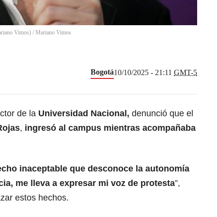
ariano Vimos)
/
Mariano Vimos
Bogotá
10/10/2025 - 21:11
GMT-5
ector de la
Universidad Nacional
,
denunció que el
Rojas
,
ingresó al campus mientras acompañaba
hecho inaceptable que desconoce la autonomía
cia, me lleva a expresar mi voz de protesta
”,
azar estos hechos.