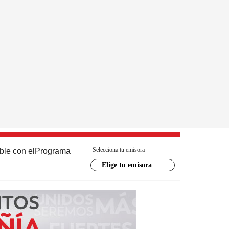
Selecciona tu emisora
ble con el
Programa
Elige tu emisora