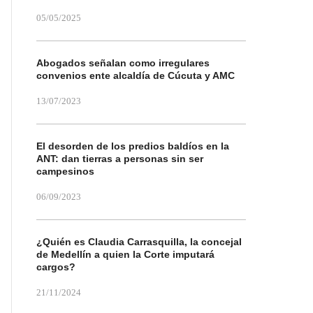
05/05/2025
Abogados señalan como irregulares
convenios ente alcaldía de Cúcuta y AMC
13/07/2023
El desorden de los predios baldíos en la
ANT: dan tierras a personas sin ser
campesinos
06/09/2023
¿Quién es Claudia Carrasquilla, la concejal
de Medellín a quien la Corte imputará
cargos?
21/11/2024