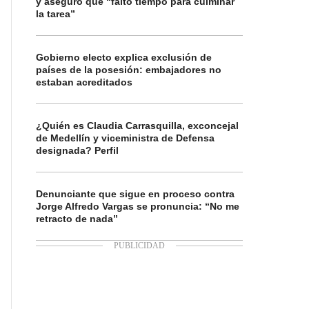
y aseguró que “faltó tiempo para culminar
la tarea”
Gobierno electo explica exclusión de
países de la posesión: embajadores no
estaban acreditados
¿Quién es Claudia Carrasquilla, exconcejal
de Medellín y viceministra de Defensa
designada? Perfil
Denunciante que sigue en proceso contra
Jorge Alfredo Vargas se pronuncia: “No me
retracto de nada”