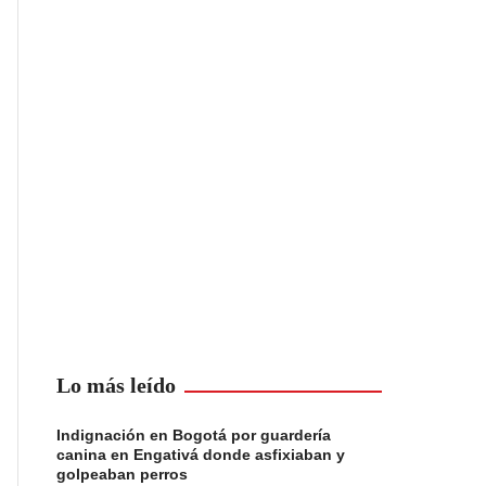
Lo más leído
Indignación en Bogotá por guardería
canina en Engativá donde asfixiaban y
golpeaban perros