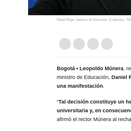
Daniel Rojas, ministro de Educación. (Colprensa - M
Bogotá
Leopoldo Múnera
, r
ministro de Educación,
Daniel 
una manifestación
.
“
Tal decisión constituye un 
universitaria y, en consecuen
afirmó el rector Múnera al rech