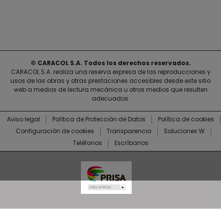
© CARACOL S.A. Todos los derechos reservados.
CARACOL S.A. realiza una reserva expresa de las reproducciones y
usos de las obras y otras prestaciones accesibles desde este sitio
web a medios de lectura mecánica u otros medios que resulten
adecuados.
Aviso legal
Política de Protección de Datos
Política de cookies
Configuración de cookies
Transparencia
Soluciones W
Teléfonos
Escríbanos