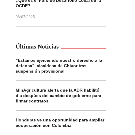
¿Qué es el Foro de Desarrollo Local de la
OCDE?
08/07/2025
Últimas Noticias
“Estamos ejerciendo nuestro derecho a la
defensa”, alcaldesa de Chivor tras
suspensión provisional
MinAgricultura alerta que la ADR habilitó
día despúes del cambio de gobierno para
firmar contratos
Honduras ve una oportunidad para ampliar
cooperación con Colombia