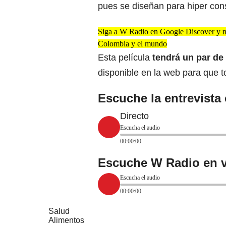
pues se diseñan para hiper con
Siga a W Radio en Google Discover y no 
Colombia y el mundo
Esta película
tendrá un par de
disponible en la web para que t
Escuche la entrevista
Directo
Escucha el audio
00:00:00
Escuche W Radio en v
Escucha el audio
00:00:00
Salud
Alimentos