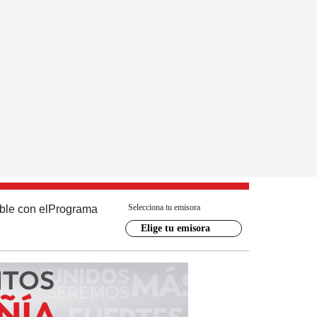
Selecciona tu emisora
ble con el
Programa
Elige tu emisora