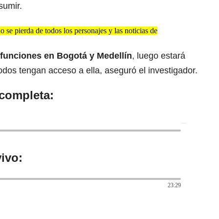
sumir.
se pierda de todos los personajes y las noticias de
 funciones en Bogotá y Medellín
, luego estará
odos tengan acceso a ella, aseguró el investigador.
 completa:
ivo:
23:29