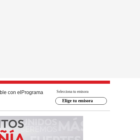
Selecciona tu emisora
ble con el
Programa
Elige tu emisora