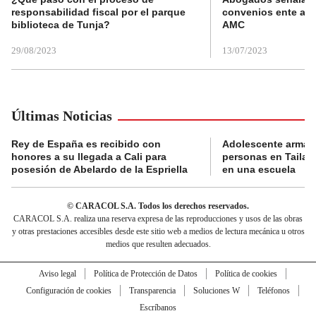
responsabilidad fiscal por el parque
convenios ente alc
biblioteca de Tunja?
AMC
29/08/2023
13/07/2023
Últimas Noticias
Rey de España es recibido con
Adolescente armad
honores a su llegada a Cali para
personas en Tailand
posesión de Abelardo de la Espriella
en una escuela
© CARACOL S.A. Todos los derechos reservados.
CARACOL S.A. realiza una reserva expresa de las reproducciones y usos de las obras
y otras prestaciones accesibles desde este sitio web a medios de lectura mecánica u otros
medios que resulten adecuados.
Aviso legal
Política de Protección de Datos
Política de cookies
Configuración de cookies
Transparencia
Soluciones W
Teléfonos
Escríbanos