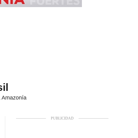
il
la Amazonía