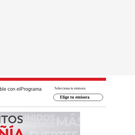
Selecciona tu emisora
ble con el
Programa
Elige tu emisora