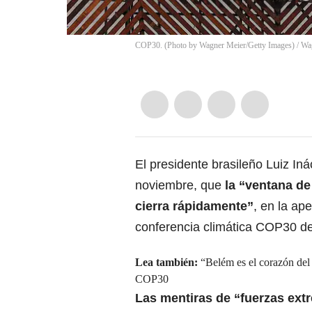
COP30. (Photo by Wagner Meier/Getty Images)
/
Wa
El presidente brasileño Luiz Iná
noviembre, que
la “ventana de
cierra rápidamente”
, en la ap
conferencia climática COP30 d
Lea también:
“Belém es el corazón del 
COP30
Las mentiras de “fuerzas ext