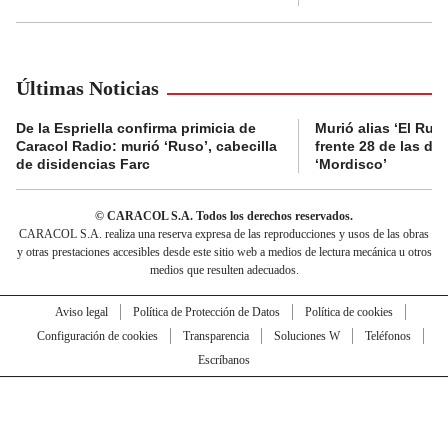
Últimas Noticias
De la Espriella confirma primicia de
Murió alias ‘El Ruso
Caracol Radio: murió ‘Ruso’, cabecilla
frente 28 de las di
de disidencias Farc
‘Mordisco’
© CARACOL S.A. Todos los derechos reservados.
CARACOL S.A. realiza una reserva expresa de las reproducciones y usos de las obras
y otras prestaciones accesibles desde este sitio web a medios de lectura mecánica u otros
medios que resulten adecuados.
Aviso legal
Política de Protección de Datos
Política de cookies
Configuración de cookies
Transparencia
Soluciones W
Teléfonos
Escríbanos