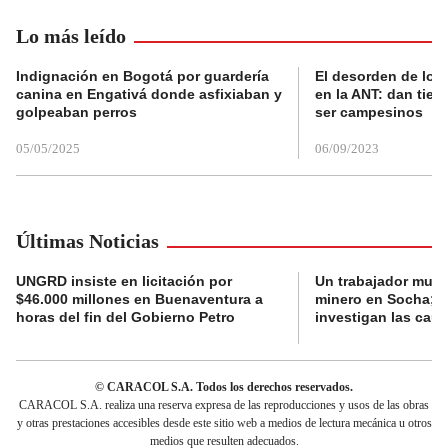
Lo más leído
Indignación en Bogotá por guardería
El desorden de los
canina en Engativá donde asfixiaban y
en la ANT: dan tier
golpeaban perros
ser campesinos
05/05/2025
06/09/2023
Últimas Noticias
UNGRD insiste en licitación por
Un trabajador muri
$46.000 millones en Buenaventura a
minero en Socha; a
horas del fin del Gobierno Petro
investigan las cau
© CARACOL S.A. Todos los derechos reservados.
CARACOL S.A. realiza una reserva expresa de las reproducciones y usos de las obras
y otras prestaciones accesibles desde este sitio web a medios de lectura mecánica u otros
medios que resulten adecuados.