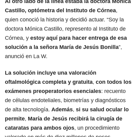
Al otro lado de la línea estaba la doctora Mónica
Castillo, optómetra del Instituto de Córnea
,
quien conoció la historia y decidió actuar. “Soy la
doctora Mónica Castillo, represento al Instituto de
Córnea, y
estoy aquí para hacer entrega de esa
solución a la señora María de Jesús Bonilla
”,
anunció en La W.
La solución incluye una valoración
oftalmológica completa y gratuita
,
con todos los
exámenes preoperatorios esenciales
: recuento
de células endoteliales, biometrías y diagnósticos
de alta tecnología.
Además
,
si su salud ocular lo
permite
,
María de Jesús recibirá la cirugía de
cataratas para ambos ojos
, un procedimiento
valorado en más de diez millones de pesos.