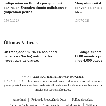
Indignación en Bogotá por guardería
Abogados señalan 
canina en Engativá donde asfixiaban y
convenios ente alc
golpeaban perros
AMC
05/05/2025
13/07/2023
Últimas Noticias
Un trabajador murió en accidente
El Congo supera la 
minero en Socha; autoridades
1.800 muertos por 
investigan las causas
a los 4.000 casos
© CARACOL S.A. Todos los derechos reservados.
CARACOL S.A. realiza una reserva expresa de las reproducciones y usos de las obras
y otras prestaciones accesibles desde este sitio web a medios de lectura mecánica u otros
medios que resulten adecuados.
Aviso legal
Política de Protección de Datos
Política de cookies
Configuración de cookies
Transparencia
Soluciones W
Teléfonos