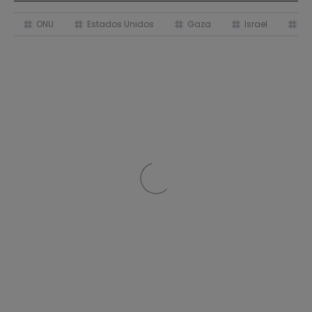
ONU
Estados Unidos
Gaza
Israel
Be