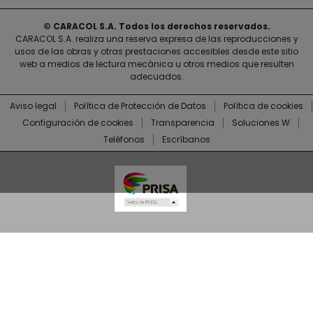
© CARACOL S.A. Todos los derechos reservados.
CARACOL S.A. realiza una reserva expresa de las reproducciones y
usos de las obras y otras prestaciones accesibles desde este sitio
web a medios de lectura mecánica u otros medios que resulten
adecuados.
Aviso legal
Política de Protección de Datos
Política de cookies
Configuración de cookies
Transparencia
Soluciones W
Teléfonos
Escríbanos