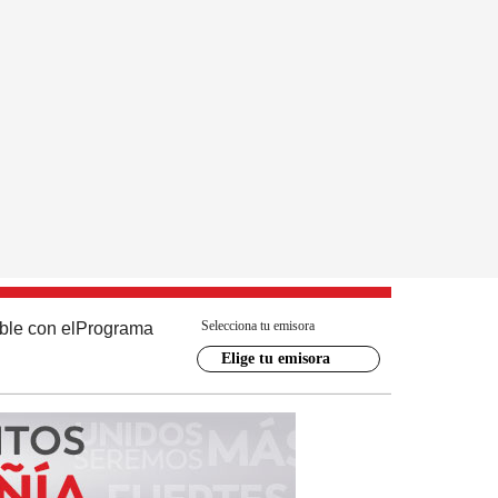
Selecciona tu emisora
ble con el
Programa
Elige tu emisora