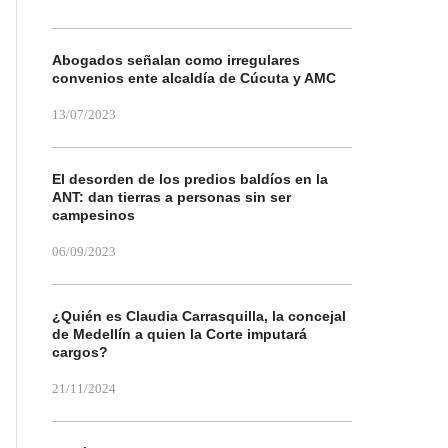
Abogados señalan como irregulares
convenios ente alcaldía de Cúcuta y AMC
13/07/2023
El desorden de los predios baldíos en la
ANT: dan tierras a personas sin ser
campesinos
06/09/2023
¿Quién es Claudia Carrasquilla, la concejal
de Medellín a quien la Corte imputará
cargos?
21/11/2024