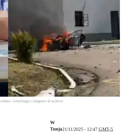
créditos: GettyImages e imágenes de archivo)
W
Tunja
21/11/2025 - 12:47
GMT-5