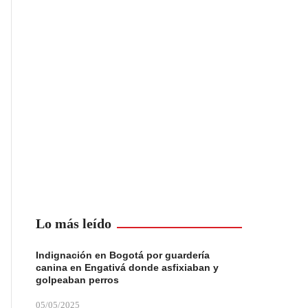
Lo más leído
Indignación en Bogotá por guardería
canina en Engativá donde asfixiaban y
golpeaban perros
05/05/2025