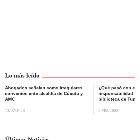
Lo más leído
Abogados señalan como irregulares
¿Qué pasó con el 
convenios ente alcaldía de Cúcuta y
responsabilidad fis
AMC
biblioteca de Tunja
13/07/2023
29/08/2023
Últimas Noticias