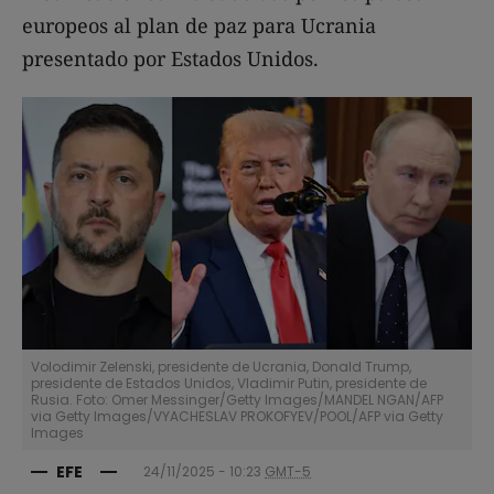
europeos al plan de paz para Ucrania
presentado por Estados Unidos.
Volodimir Zelenski, presidente de Ucrania, Donald Trump,
presidente de Estados Unidos, Vladimir Putin, presidente de
Rusia. Foto: Omer Messinger/Getty Images/MANDEL NGAN/AFP
via Getty Images/VYACHESLAV PROKOFYEV/POOL/AFP via Getty
Images
EFE
24/11/2025 - 10:23
GMT-5