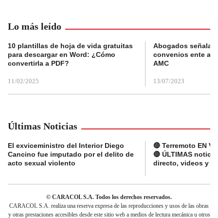
Lo más leído
10 plantillas de hoja de vida gratuitas
Abogados señalan 
para descargar en Word: ¿Cómo
convenios ente alc
convertirla a PDF?
AMC
11/02/2025
13/07/2023
Últimas Noticias
El exviceministro del Interior Diego
🔴 Terremoto EN V
Cancino fue imputado por el delito de
🔴 ÚLTIMAS noticia
acto sexual violento
directo, videos y r
© CARACOL S.A. Todos los derechos reservados.
CARACOL S.A. realiza una reserva expresa de las reproducciones y usos de las obras
y otras prestaciones accesibles desde este sitio web a medios de lectura mecánica u otros