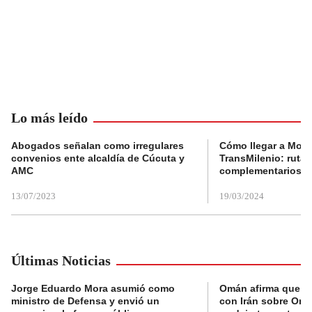
Lo más leído
Abogados señalan como irregulares
Cómo llegar a Mons
convenios ente alcaldía de Cúcuta y
TransMilenio: rutas
AMC
complementarios
13/07/2023
19/03/2024
Últimas Noticias
Jorge Eduardo Mora asumió como
Omán afirma que n
ministro de Defensa y envió un
con Irán sobre Orm