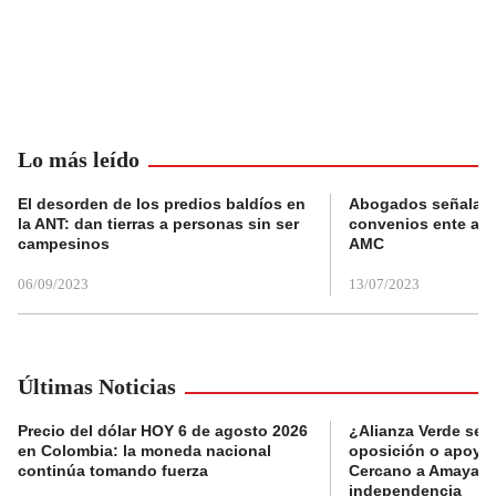
Lo más leído
El desorden de los predios baldíos en
Abogados señalan 
la ANT: dan tierras a personas sin ser
convenios ente alc
campesinos
AMC
06/09/2023
13/07/2023
Últimas Noticias
Precio del dólar HOY 6 de agosto 2026
¿Alianza Verde se d
en Colombia: la moneda nacional
oposición o apoya a
continúa tomando fuerza
Cercano a Amaya p
independencia