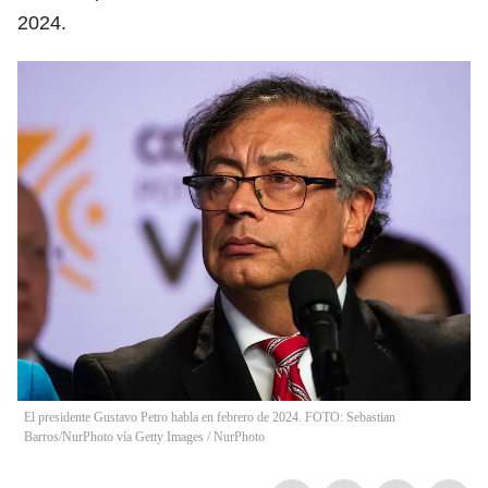
2024.
El presidente Gustavo Petro habla en febrero de 2024. FOTO: Sebastian
Barros/NurPhoto vía Getty Images
/
NurPhoto