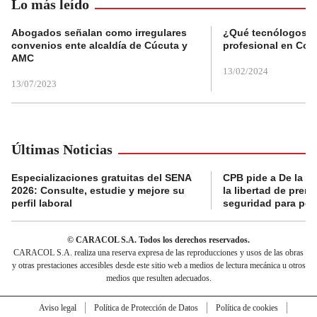
Lo más leído
Abogados señalan como irregulares
¿Qué tecnólogos re
convenios ente alcaldía de Cúcuta y
profesional en Col
AMC
13/02/2024
13/07/2023
Últimas Noticias
Especializaciones gratuitas del SENA
CPB pide a De la Es
2026: Consulte, estudie y mejore su
la libertad de prens
perfil laboral
seguridad para per
© CARACOL S.A. Todos los derechos reservados.
CARACOL S.A. realiza una reserva expresa de las reproducciones y usos de las obras
y otras prestaciones accesibles desde este sitio web a medios de lectura mecánica u otros
medios que resulten adecuados.
Aviso legal
Política de Protección de Datos
Política de cookies