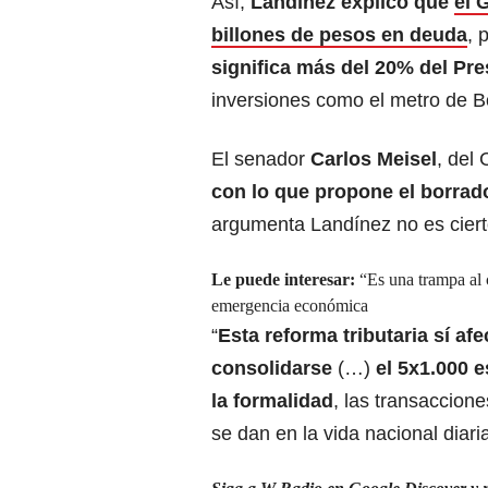
Así,
Landínez explicó que
el 
billones de pesos en deuda
, 
significa más del 20% del Pr
inversiones como el metro de Bo
El senador
Carlos Meisel
, del
con lo que propone el borrad
argumenta Landínez no es ciert
Le puede interesar:
“Es una trampa al
emergencia económica
“
Esta reforma tributaria sí a
consolidarse
(…)
el 5x1.000 
la formalidad
, las transaccion
se dan en la vida nacional diaria”