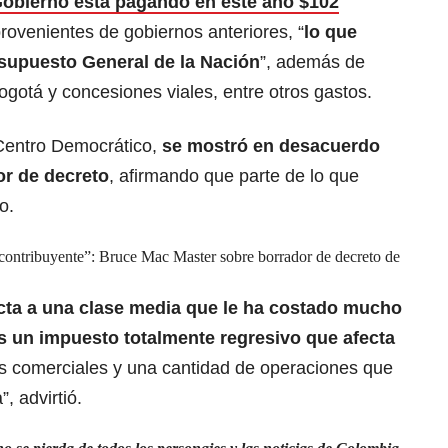
Gobierno está pagando en este año $102
provenientes de gobiernos anteriores, “
lo que
esupuesto General de la Nación
”, además de
gotá y concesiones viales, entre otros gastos.
 Centro Democrático,
se mostró en desacuerdo
or de decreto
, afirmando que parte de lo que
o.
 contribuyente”: Bruce Mac Master sobre borrador de decreto de
fecta a una clase media que le ha costado mucho
es un impuesto totalmente regresivo que afecta
es comerciales y una cantidad de operaciones que
, advirtió.