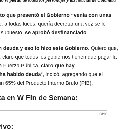
 se pierda de todos los personajes y las noticias de Colombia
cto que presentó el Gobierno “venía con unas
, a todas luces, quería decretar una vez se le
r supuesto,
se aprobó desfinanciado
”.
n deuda y eso lo hizo este Gobierno
. Quiero que,
r: claro que todos los gobiernos tienen que pagar la
a Fuerza Pública,
claro que hay
 ha habido deud
a”, indicó, agregando que el
 65% del Producto Interno Bruto (PIB).
sta en W Fin de Semana:
08:03
ivo: