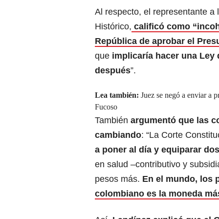
Al respecto, el representante a
Histórico,
calificó como “incoh
República de aprobar el Pres
que
implicaría hacer una Ley
después
”.
Lea también:
Juez se negó a enviar a p
Fucoso
También
argumentó que las c
cambiando
: “La Corte Constit
a poner al día y equiparar do
en salud –contributivo y subsid
pesos más.
En el mundo, los p
colombiano es la moneda má