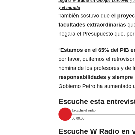
Siga a W Radio en Google Discover y no
y el mundo
También sostuvo que
el proye
facultades extraordinarias
que
negara el Presupuesto que, po
“
Estamos en el 65% del PIB e
por favor, quitemos el retroviso
nómina de los profesores y de l
responsabilidades y siempre
Gobierno Petro ha aumentado un
Escuche esta entrevi
Escucha el audio
00:00:00
Escuche W Radio en v