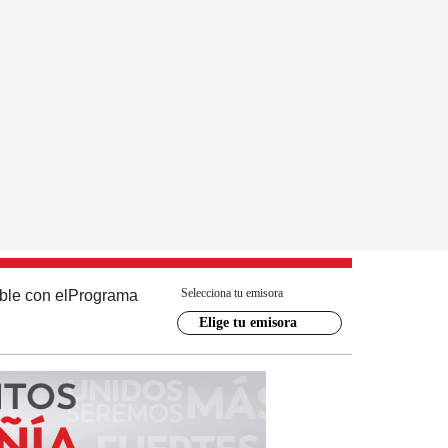
Selecciona tu emisora
ble con el
Programa
Elige tu emisora