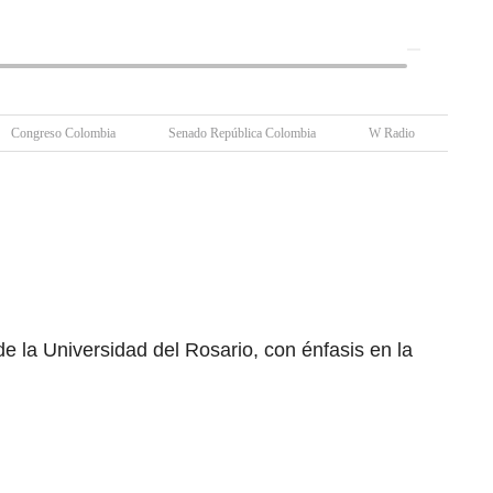
Congreso Colombia
Senado República Colombia
W Radio
W Ra
 la Universidad del Rosario, con énfasis en la