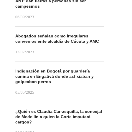
ANT: dan tierras a personas sin ser
campesinos
06/09/2023
Abogados señalan como irregulares
convenios ente alcaldía de Cúcuta y AMC
13/07/2023
Indignación en Bogotá por guardería
canina en Engativá donde asfixiaban y
golpeaban perros
05/05/2025
¿Quién es Claudia Carrasquilla, la concejal
de Medellín a quien la Corte imputará
cargos?