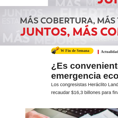
W Fin de Semana
Actualida
¿Es conveniente
emergencia eco
Los congresistas Heráclito Lan
recaudar $16,3 billones para fi