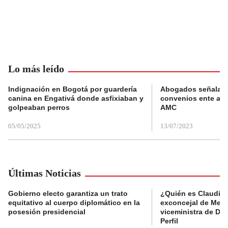
Lo más leído
Indignación en Bogotá por guardería
Abogados señalan 
canina en Engativá donde asfixiaban y
convenios ente alc
golpeaban perros
AMC
05/05/2025
13/07/2023
Últimas Noticias
Gobierno electo garantiza un trato
¿Quién es Claudia C
equitativo al cuerpo diplomático en la
exconcejal de Mede
posesión presidencial
viceministra de De
Perfil