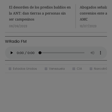
El desorden de los predios baldíos en
Abogados señalan 
la ANT: dan tierras a personas sin
convenios ente alca
ser campesinos
AMC
06/09/2023
13/07/2023
WRadio FM
Estados Unidos
Venezuela
CIA
Narcotráfic