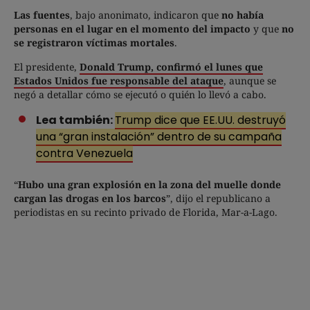
Las fuentes
, bajo anonimato, indicaron que
no había
personas en el lugar en el momento del impacto
y que
no
se registraron víctimas mortales
.
El presidente,
Donald Trump, confirmó el lunes que
Estados Unidos fue responsable del ataque
, aunque se
negó a detallar cómo se ejecutó o quién lo llevó a cabo.
Lea también:
Trump dice que EE.UU. destruyó
una “gran instalación” dentro de su campaña
contra Venezuela
“
Hubo una gran explosión en la zona del muelle donde
cargan las drogas en los barcos
”, dijo el republicano a
periodistas en su recinto privado de Florida, Mar-a-Lago.