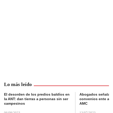
Lo más leído
El desorden de los predios baldíos en
Abogados señalan 
la ANT: dan tierras a personas sin ser
convenios ente alc
campesinos
AMC
06/09/2023
13/07/2023