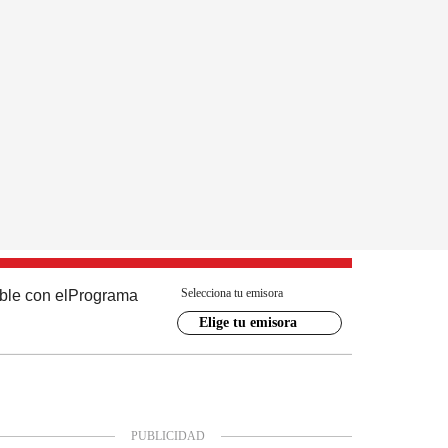
Selecciona tu emisora
ble con el
Programa
Elige tu emisora