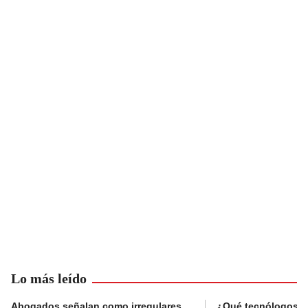
Lo más leído
Abogados señalan como irregulares
¿Qué tecnólogos re