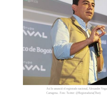
Así lo anunció el registrado nacional, Alexander Vega
Cartagena.. Foto: Twitter: @Registraduria
(
Thot
)