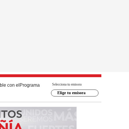
Selecciona tu emisora
ble con el
Programa
Elige tu emisora