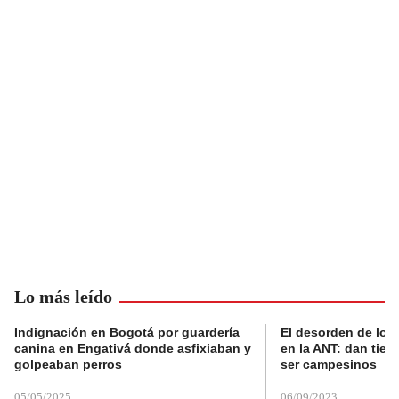
Lo más leído
Indignación en Bogotá por guardería
El desorden de los
canina en Engativá donde asfixiaban y
en la ANT: dan tier
golpeaban perros
ser campesinos
05/05/2025
06/09/2023