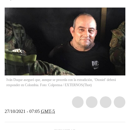
Iván Duque aseguró que, aunque se proceda con la extradición, ‘Otoniel’ deberá
responder en Colombia. Foto: Colprensa / EXTERNOS
(
Thot
)
27/10/2021 - 07:05
GMT-5