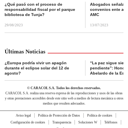
¿Qué pasó con el proceso de
Abogados señalan 
responsabilidad fiscal por el parque
convenios ente alc
biblioteca de Tunja?
AMC
29/08/2023
13/07/2023
Últimas Noticias
¿Europa podría vivir un apagón
“La paz sigue sien
durante el eclipse solar del 12 de
pendiente”: Honori
agosto?
Abelardo de la Espr
© CARACOL S.A. Todos los derechos reservados.
CARACOL S.A. realiza una reserva expresa de las reproducciones y usos de las obras
y otras prestaciones accesibles desde este sitio web a medios de lectura mecánica u otros
medios que resulten adecuados.
Aviso legal
Política de Protección de Datos
Política de cookies
Configuración de cookies
Transparencia
Soluciones W
Teléfonos