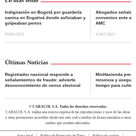
Indignación en Bogotá por guardería
Abogados señalan 
canina en Engativá donde asfixiaban y
convenios ente alc
golpeaban perros
AMC
05/05/2025
13/07/2023
Últimas Noticias
Registrador nacional responde a
MinHacienda presen
señalamientos de fraude: advierte
renuncia y aseguró
desconocimiento de censo electoral
tiempo para culmina
© CARACOL S.A. Todos los derechos reservados.
CARACOL S.A. realiza una reserva expresa de las reproducciones y usos de las obras
y otras prestaciones accesibles desde este sitio web a medios de lectura mecánica u otros
medios que resulten adecuados.
Aviso legal
Política de Protección de Datos
Política de cookies