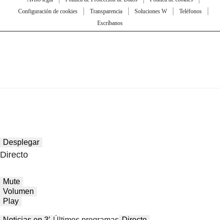
Configuración de cookies
Transparencia
Soluciones W
Teléfonos
Escríbanos
Desplegar
Directo
Mute
Volumen
Play
Noticias en 3′
Últimos programas
Directo