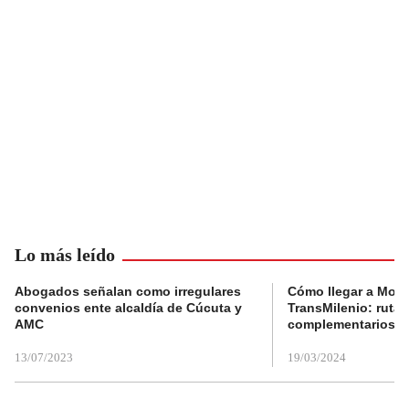
Lo más leído
Abogados señalan como irregulares
Cómo llegar a Mons
convenios ente alcaldía de Cúcuta y
TransMilenio: rutas
AMC
complementarios
13/07/2023
19/03/2024