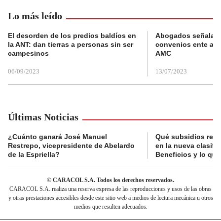
Lo más leído
El desorden de los predios baldíos en
Abogados señalan 
la ANT: dan tierras a personas sin ser
convenios ente alc
campesinos
AMC
06/09/2023
13/07/2023
Últimas Noticias
¿Cuánto ganará José Manuel
Qué subsidios reci
Restrepo, vicepresidente de Abelardo
en la nueva clasifi
de la Espriella?
Beneficios y lo qu
© CARACOL S.A. Todos los derechos reservados.
CARACOL S.A. realiza una reserva expresa de las reproducciones y usos de las obras
y otras prestaciones accesibles desde este sitio web a medios de lectura mecánica u otros
medios que resulten adecuados.