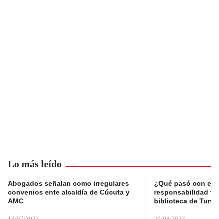
Lo más leído
Abogados señalan como irregulares
¿Qué pasó con el 
convenios ente alcaldía de Cúcuta y
responsabilidad fis
AMC
biblioteca de Tunja
13/07/2023
29/08/2023