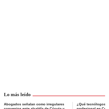
Lo más leído
Abogados señalan como irregulares
¿Qué tecnólogos re
convenios ente alcaldía de Cúcuta y
profesional en Col